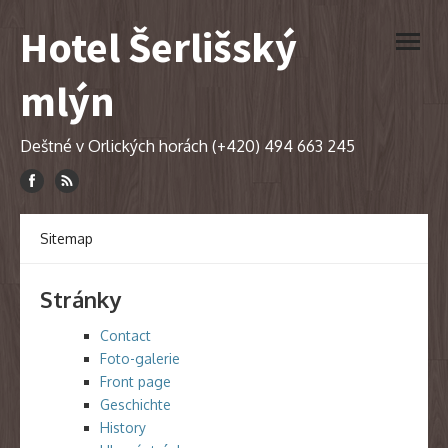
Skip
Hotel Šerlišský
to
open
content
menu
mlýn
Deštné v Orlických horách (+420) 494 663 245
Sitemap
Stránky
Contact
Foto-galerie
Front page
Geschichte
History