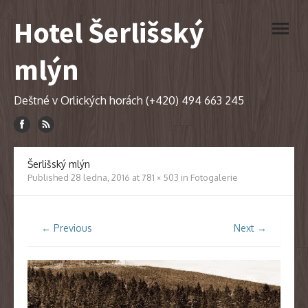
Skip
Hotel Šerlišský
to
open
content
menu
mlýn
Deštné v Orlických horách (+420) 494 663 245
Šerlišský mlýn
Published
28 ledna, 2016
at
781 × 503
in
Fotogalerie
← Previous
Next →